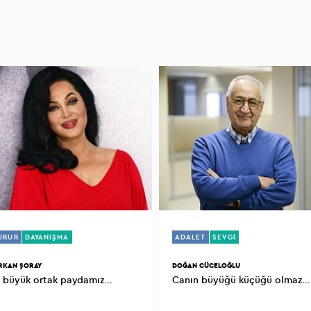
URUR
DAYANIŞMA
ADALET
SEVGİ
RKAN ŞORAY
DOĞAN CÜCELOĞLU
En büyük ortak paydamız...
Canın büyüğü küçüğü olmaz...