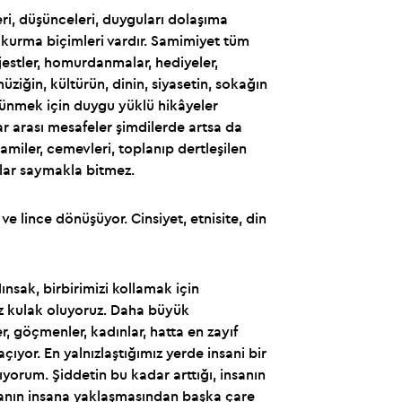
eri, düşünceleri, duyguları dolaşıma
ık kurma biçimleri vardır. Samimiyet tüm
 jestler, homurdanmalar, hediyeler,
üziğin, kültürün, dinin, siyasetin, sokağın
düşünmek için duygu yüklü hikâyeler
ar arası mesafeler şimdilerde artsa da
camiler, cemevleri, toplanıp dertleşilen
ralar saymakla bitmez.
z ve lince dönüşüyor. Cinsiyet, etnisite, din
ınsak, birbirimizi kollamak için
z kulak oluyoruz. Daha büyük
, göçmenler, kadınlar, hatta en zayıf
çıyor. En yalnızlaştığımız yerde insani bir
ıyorum. Şiddetin bu kadar arttığı, insanın
insanın insana yaklaşmasından başka çare