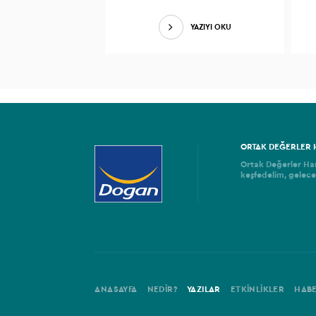
YAZIYI OKU
ORTAK DEĞERLER 
Ortak Değerler Har
keşfedelim, gelece
ANASAYFA
NEDİR?
YAZILAR
ETKİNLİKLER
HAB