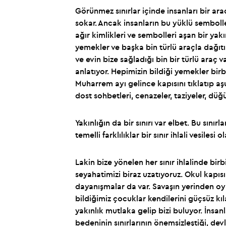
Görünmez sınırlar içinde insanları bir ar
sokar. Ancak insanların bu yüklü sembolle
ağır kimlikleri ve sembolleri aşan bir yak
yemekler ve başka bin türlü araçla dağıtıl
ve evin bize sağladığı bin bir türlü araç 
anlatıyor. Hepimizin bildiği yemekler bir
Muharrem ayı gelince kapısını tıklatıp aşur
dost sohbetleri, cenazeler, taziyeler, dü
Yakınlığın da bir sınırı var elbet. Bu sınır
temelli farklılıklar bir sınır ihlali vesilesi
Lakin bize yönelen her sınır ihlalinde bir
seyahatimizi biraz uzatıyoruz. Okul kap
dayanışmalar da var. Savaşın yerinden oyn
bildiğimiz çocuklar kendilerini güçsüz kıl
yakınlık mutlaka gelip bizi buluyor. İnsa
bedeninin sınırlarının önemsizleştiği, de