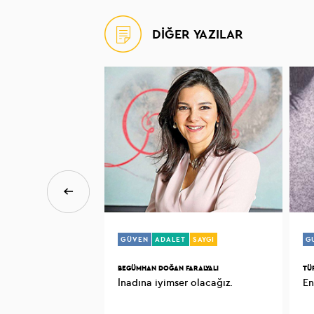
DİĞER YAZILAR
GÜVEN
ADALET
SAYGI
G
BEGÜMHAN DOĞAN FARALYALI
TÜ
İnadına iyimser olacağız.