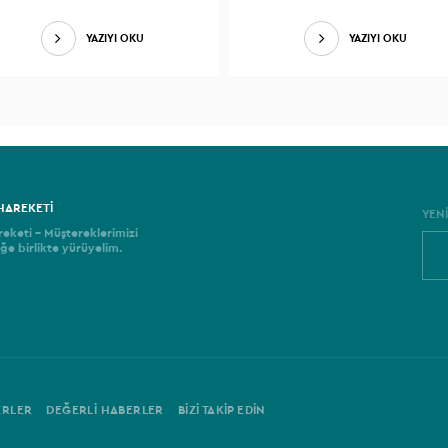
YAZIYI OKU
YAZIYI OKU
HAREKETİ
YEN
eketi - Müştereklerimizi
ğe birlikte yürüyelim.
ERLER
DEĞERLİ HABERLER
BİZİ TAKİP EDİN