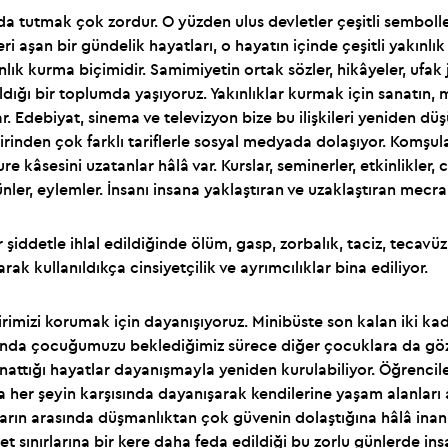
ada tutmak çok zordur. O yüzden ulus devletler çeşitli semboll
ri aşan bir gündelik hayatları, o hayatın içinde çeşitli yakınl
ınlık kurma biçimidir. Samimiyetin ortak sözler, hikâyeler, ufak
dığı bir toplumda yaşıyoruz. Yakınlıklar kurmak için sanatın, m
var. Edebiyat, sinema ve televizyon bize bu ilişkileri yeniden 
birinden çok farklı tariflerle sosyal medyada dolaşıyor. Komşul
e kâsesini uzatanlar hâlâ var. Kurslar, seminerler, etkinlikler, 
ğünler, eylemler. İnsanı insana yaklaştıran ve uzaklaştıran mec
lar şiddetle ihlal edildiğinde ölüm, gasp, zorbalık, taciz, tecavü
 olarak kullanıldıkça cinsiyetçilik ve ayrımcılıklar bina ediliyor.
birimizi korumak için dayanışıyoruz. Minibüste son kalan iki kad
ısında çocuğumuzu beklediğimiz sürece diğer çocuklara da gö
attığı hayatlar dayanışmayla yeniden kurulabiliyor. Öğrenciler
a her şeyin karşısında dayanışarak kendilerine yaşam alanları a
nların arasında düşmanlıktan çok güvenin dolaştığına hâlâ inan
vlet sınırlarına bir kere daha feda edildiği bu zorlu günlerde 