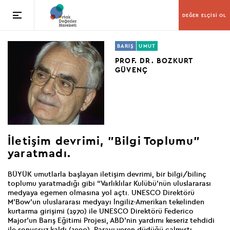
DEĞER ELÇİSİ OL
BARIŞ
UMUT
PROF. DR. BOZKURT
GÜVENÇ
İletişim devrimi,
"Bilgi Toplumu"
yaratmadı.
BÜYÜK umutlarla başlayan iletişim devrimi, bir bilgi/bilinç
toplumu yaratmadığı gibi “Varlıklılar Kulübü’nün uluslararası
medyaya egemen olmasına yol açtı. UNESCO Direktörü
M’Bow’un uluslararası medyayı İngiliz-Amerikan tekelinden
kurtarma girişimi (1970) ile UNESCO Direktörü Federico
Major’un Barış Eğitimi Projesi, ABD’nin yardımı keseriz tehdidi
ile sonuçsuz kaldı (1990). Parayı veren düdüğü çalmıştı.