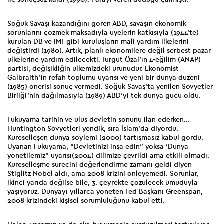
Soğuk Savaşı kazandığını gören ABD, savaşın ekonomik
sorunlarını çözmek maksadıyla üyelerin katkısıyla (1944’te)
kurulan DB ve IMF gibi kuruluşların mali yardım ilkelerini
değiştirdi (1980). Artık, planlı ekonomilere değil serbest pazar
ülkelerine yardım edilecekti. Turgut Özal’ın 4-eğilim (ANAP)
partisi, değişikliğin ülkemizdeki ürünüdür. Ekonomist
Galbraith’in refah toplumu uyarısı ve yeni bir dünya düzeni
(1985) önerisi sonuç vermedi. Soğuk Savaş’ta yenilen Sovyetler
Birliği’nin dağılmasıyla (1989) ABD’yi tek dünya gücü oldu.
Fukuyama tarihin ve ulus devletin sonunu ilan ederken...
Huntington Sovyetleri yendik, sıra İslam’da diyordu.
Küreselleşen dünya söylemi (2000) tartışmasız kabul gördü.
Uyanan Fukuyama, “Devletinizi inşa edin” yoksa ‘Dünya
yönetilemiz” uyarısı(2004) dilimize çevrildi ama etkili olmadı.
Küreselleşme sürecini değerlendirme zamanı geldi diyen
Stiglitz Nobel aldı, ama 2008 krizini önleyemedi. Sorunlar,
ikinci yarıda değilse bile, 3. çeyrekte çözülecek umuduyla
yaşıyoruz. Dünyayı yıllarca yöneten Fed Başkanı Greenspan,
2008 krizindeki kişisel sorumluluğunu kabul etti.