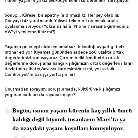
Halen, yaşamın ya da eko-büyümenin sürdürülmesi tartışılıyor.
Sonuç... Küresel bir apathy (aldırmazlık): Her şey olabilir.
Dünyayı biz yaratmadık. Yüksek teknoloji oyuncaklarıyla
oyalanma sürüyor. (Yoksa siz hâlâ iPhone 7 sırasına girmediniz,
VW’yi yenilemediniz mi?)
Yaşamın geleceği ciddi ve umutsuz. Teknoloji uygarlığı belki
intihar ediyor. Kıyamet gününden sadece 10C uzakta ortak
değerlerimizi konuşuyoruz. Çözüm belki kendimizin ortak
değerlerine dönüş ama hangi kişiliğimizin ortak değerleri? Tanrı
devletinin cihatçı/savaşçı kardeşimizinki mi, yoksa laik
Cumhuriyet’in barışçı yurttaşın mı?
Unutmadan sorayım; soruşturmada, kültürü ve kişiliğimizi
yoğuran cadıları da sayacak mıyız?
Bugün, ısınan yaşam kürenin kaç yıllık ömrü
kaldığı değil biyonik insanların Mars’ta ya
da uzaydaki yaşam koşulları konuşuluyor.