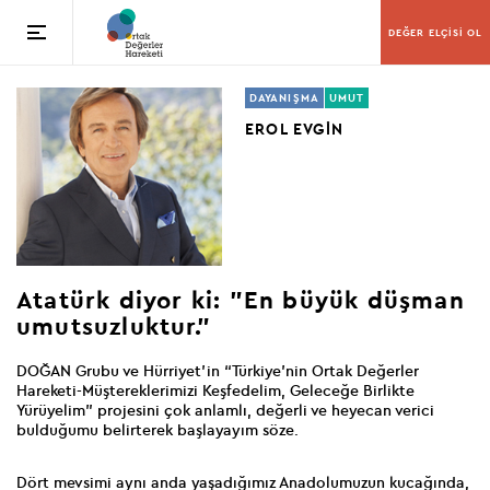
DEĞER ELÇİSİ OL
DAYANIŞMA
UMUT
EROL EVGİN
Atatürk diyor ki: "En büyük düşman
umutsuzluktur."
DOĞAN Grubu ve Hürriyet’in “Türkiye’nin Ortak Değerler
Hareketi-Müştereklerimizi Keşfedelim, Geleceğe Birlikte
Yürüyelim” projesini çok anlamlı, değerli ve heyecan verici
bulduğumu belirterek başlayayım söze.
Dört mevsimi aynı anda yaşadığımız Anadolumuzun kucağında,