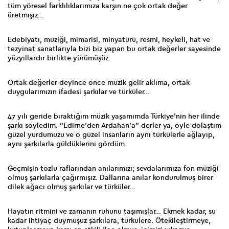
tüm yöresel farklılıklarımıza karşın ne çok ortak değer
üretmişiz...
Edebiyatı, müziği, mimarisi, minyatürü, resmi, heykeli, hat ve
tezyinat sanatlarıyla bizi biz yapan bu ortak değerler sayesinde
yüzyıllardır birlikte yürümüşüz.
Ortak değerler deyince önce müzik gelir aklıma, ortak
duygularımızın ifadesi şarkılar ve türküler...
47 yılı geride bıraktığım müzik yaşamımda Türkiye’nin her ilinde
şarkı söyledim. “Edirne’den Ardahan’a” derler ya, öyle dolaştım
güzel yurdumuzu ve o güzel insanların aynı türkülerle ağlayıp,
aynı şarkılarla güldüklerini gördüm.
Geçmişin tozlu raflarından anılarımızı; sevdalarımıza fon müziği
olmuş şarkılarla çağırmışız. Dallarına anılar kondurulmuş birer
dilek ağacı olmuş şarkılar ve türküler...
Hayatın ritmini ve zamanın ruhunu taşımışlar... Ekmek kadar, su
kadar ihtiyaç duymuşuz şarkılara, türkülere. Ötekileştirmeye,