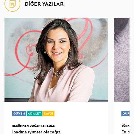
DİĞER YAZILAR
GÜVEN
ADALET
SAYGI
GURU
BEGÜMHAN DOĞAN FARALYALI
TÜRKAN
İnadına iyimser olacağız.