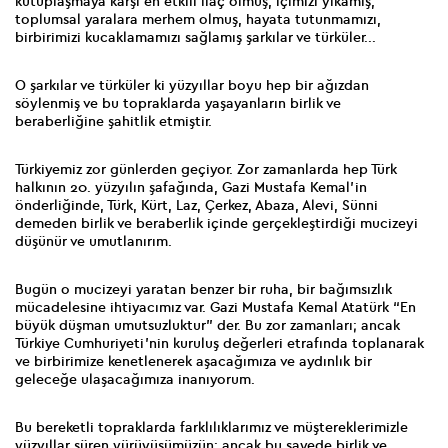
kutuplaşmaya karşı en etkili ilaç olmuş, içimizi yıkamış,
toplumsal yaralara merhem olmuş, hayata tutunmamızı,
birbirimizi kucaklamamızı sağlamış şarkılar ve türküler...
O şarkılar ve türküler ki yüzyıllar boyu hep bir ağızdan
söylenmiş ve bu topraklarda yaşayanların birlik ve
beraberliğine şahitlik etmiştir.
Türkiyemiz zor günlerden geçiyor. Zor zamanlarda hep Türk
halkının 20. yüzyılın şafağında, Gazi Mustafa Kemal’in
önderliğinde, Türk, Kürt, Laz, Çerkez, Abaza, Alevi, Sünni
demeden birlik ve beraberlik içinde gerçekleştirdiği mucizeyi
düşünür ve umutlanırım.
Bugün o mucizeyi yaratan benzer bir ruha, bir bağımsızlık
mücadelesine ihtiyacımız var. Gazi Mustafa Kemal Atatürk “En
büyük düşman umutsuzluktur” der. Bu zor zamanları; ancak
Türkiye Cumhuriyeti’nin kuruluş değerleri etrafında toplanarak
ve birbirimize kenetlenerek aşacağımıza ve aydınlık bir
geleceğe ulaşacağımıza inanıyorum.
Bu bereketli topraklarda farklılıklarımız ve müştereklerimizle
yüzyıllar süren yürüyüşümüzün; ancak bu sayede birlik ve