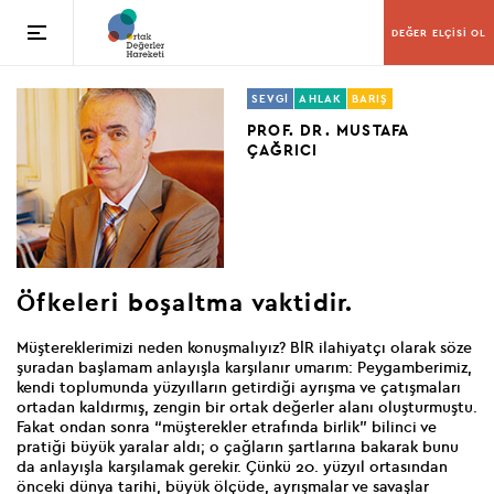
DEĞER ELÇİSİ OL
SEVGİ
AHLAK
BARIŞ
PROF. DR. MUSTAFA
ÇAĞRICI
Öfkeleri
boşaltma vaktidir.
Müştereklerimizi neden konuşmalıyız? BİR ilahiyatçı olarak söze
şuradan başlamam anlayışla karşılanır umarım: Peygamberimiz,
kendi toplumunda yüzyılların getirdiği ayrışma ve çatışmaları
ortadan kaldırmış, zengin bir ortak değerler alanı oluşturmuştu.
Fakat ondan sonra “müşterekler etrafında birlik” bilinci ve
pratiği büyük yaralar aldı; o çağların şartlarına bakarak bunu
da anlayışla karşılamak gerekir. Çünkü 20. yüzyıl ortasından
önceki dünya tarihi, büyük ölçüde, ayrışmalar ve savaşlar