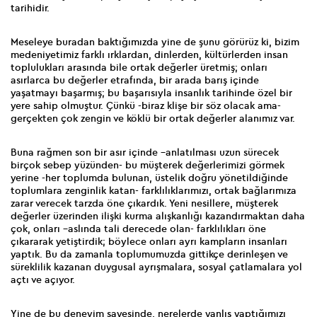
tarihidir.
Meseleye buradan baktığımızda yine de şunu görürüz ki, bizim
medeniyetimiz farklı ırklardan, dinlerden, kültürlerden insan
toplulukları arasında bile ortak değerler üretmiş; onları
asırlarca bu değerler etrafında, bir arada barış içinde
yaşatmayı başarmış; bu başarısıyla insanlık tarihinde özel bir
yere sahip olmuştur. Çünkü -biraz klişe bir söz olacak ama-
gerçekten çok zengin ve köklü bir ortak değerler alanımız var.
Buna rağmen son bir asır içinde –anlatılması uzun sürecek
birçok sebep yüzünden- bu müşterek değerlerimizi görmek
yerine -her toplumda bulunan, üstelik doğru yönetildiğinde
toplumlara zenginlik katan- farklılıklarımızı, ortak bağlarımıza
zarar verecek tarzda öne çıkardık. Yeni nesillere, müşterek
değerler üzerinden ilişki kurma alışkanlığı kazandırmaktan daha
çok, onları –aslında tali derecede olan- farklılıkları öne
çıkararak yetiştirdik; böylece onları ayrı kampların insanları
yaptık. Bu da zamanla toplumumuzda gittikçe derinleşen ve
süreklilik kazanan duygusal ayrışmalara, sosyal çatlamalara yol
açtı ve açıyor.
Yine de bu deneyim sayesinde, nerelerde yanlış yaptığımızı