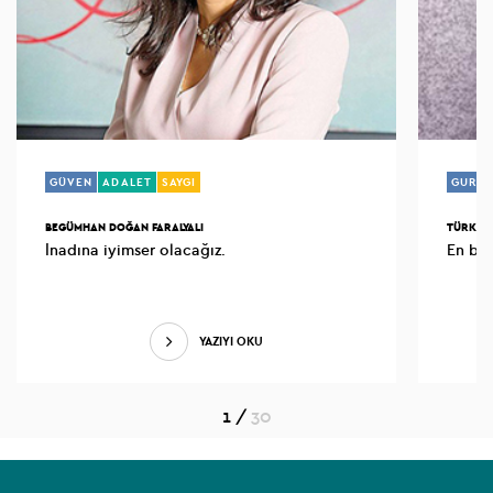
GÜVEN
ADALET
SAYGI
GURU
BEGÜMHAN DOĞAN FARALYALI
TÜRKAN
İnadına iyimser olacağız.
YAZIYI OKU
1
/
30