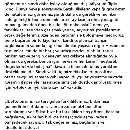
görmemizin şimdi daha kolay olduğunu düşünüyorum. Tıpkı
İkinci Dünya Savaşı sonrasında Batılı ülkelerin yaptığı gibi bizim
de hatalarımızı görmemiz şimdi daha da gerekli ve mümkün
hale gelmiştir. Bunu demenin artık faydasının olmayacağı bir
zaman gelmeden önce biz de “Bir daha asla!” demeye;
farklılıklar üzerinden çatışmak yerine, sayısız müştereklerimiz,
ortak değerlerimiz üzerinden birbirimizle buluşmaya mecburuz.
Bunu başaran bir Türkiye halkı, kendi toplumsal barışını
sağlamasının yanında, ağır bunalımlar yaşayan diğer Müslüman
toplumlar için de bir barış ve uzlaşı modeli olabilir; tarihi
birikimimiz ve zengin deneyimimiz dikkate alındığında öyle
olması da gerekir. Bunun için herkes ve her kesim “müşterek
değerlerimizde buluşma” davasına inanmalı, bunu yürekten
desteklemelidir. Şimdi vakit, içimizdeki öfkeleri boşaltma;
orada sevgi, müsamaha gibi yapıcı duygular yeşertme vaktidir;
Kuran’ın ifadesiyle “aramızda sımsıcak dostluklar oluşabilmesi
için kötülükleri iyiliklerle savma” vaktidir.
Elbette birbirimize ters gelen farklılıklarımız, birbirimizi
gücendiren hatalarımız, zaman zaman bizi bunaltan
sorunlarımız var. Fakat bize bu farklılıkları hoş görme, hataları
bağışlama, sıkıntıları birlikte barış içinde aşma iradesi
bahşedecek sayısız ortak değerlerimiz, bağlarımız ve
ideallerimiz de var.