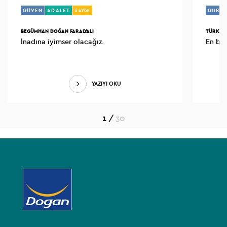
GÜVEN
ADALET
SAYGI
GURU
BEGÜMHAN DOĞAN FARALYALI
TÜRKAN
İnadına iyimser olacağız.
YAZIYI OKU
1
/
30