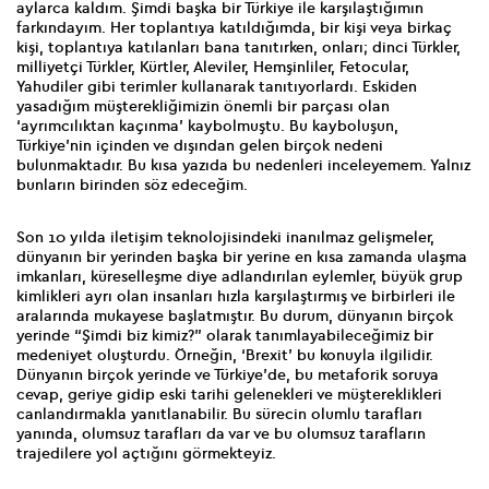
aylarca kaldım. Şimdi başka bir Türkiye ile karşılaştığımın
farkındayım. Her toplantıya katıldığımda, bir kişi veya birkaç
kişi, toplantıya katılanları bana tanıtırken, onları; dinci Türkler,
milliyetçi Türkler, Kürtler, Aleviler, Hemşinliler, Fetocular,
Yahudiler gibi terimler kullanarak tanıtıyorlardı. Eskiden
yasadığım müşterekliğimizin önemli bir parçası olan
‘ayrımcılıktan kaçınma’ kaybolmuştu. Bu kayboluşun,
Türkiye’nin içinden ve dışından gelen birçok nedeni
bulunmaktadır. Bu kısa yazıda bu nedenleri inceleyemem. Yalnız
bunların birinden söz edeceğim.
Son 10 yılda iletişim teknolojisindeki inanılmaz gelişmeler,
dünyanın bir yerinden başka bir yerine en kısa zamanda ulaşma
imkanları, küreselleşme diye adlandırılan eylemler, büyük grup
kimlikleri ayrı olan insanları hızla karşılaştırmış ve birbirleri ile
aralarında mukayese başlatmıştır. Bu durum, dünyanın birçok
yerinde “Şimdi biz kimiz?” olarak tanımlayabileceğimiz bir
medeniyet oluşturdu. Örneğin, ‘Brexit’ bu konuyla ilgilidir.
Dünyanın birçok yerinde ve Türkiye’de, bu metaforik soruya
cevap, geriye gidip eski tarihi gelenekleri ve müştereklikleri
canlandırmakla yanıtlanabilir. Bu sürecin olumlu tarafları
yanında, olumsuz tarafları da var ve bu olumsuz tarafların
trajedilere yol açtığını görmekteyiz.