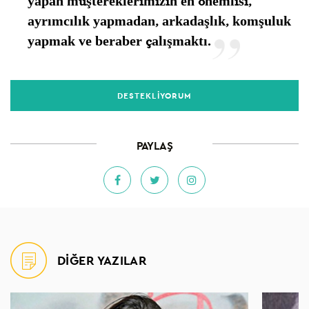
yapan müştereklerimizin en önemlisi,
ayrımcılık yapmadan, arkadaşlık, komşuluk
yapmak ve beraber çalışmaktı.
DESTEKLİYORUM
PAYLAŞ
DİĞER YAZILAR