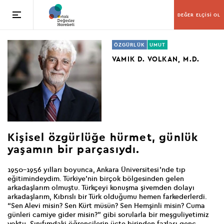
DEĞER ELÇİSİ OL
ÖZGÜRLÜK
UMUT
VAMIK D. VOLKAN, M.D.
Kişisel özgürlüğe hürmet,
günlük
yaşamın bir parçasıydı.
1950-1956 yılları boyunca, Ankara Üniversitesi’nde tıp
eğitimindeydim. Türkiye’nin birçok bölgesinden gelen
arkadaşlarım olmuştu. Türkçeyi konuşma şivemden dolayı
arkadaşlarım, Kıbrıslı bir Türk olduğumu hemen farkederlerdi.
“Sen Alevi misin? Sen Kürt müsün? Sen Hemşinli misin? Cuma
günleri camiye gider misin?” gibi sorularla bir meşguliyetimiz
yoktu. Sınıfımdaki öğrencilerin üçte birinden fazlası genç