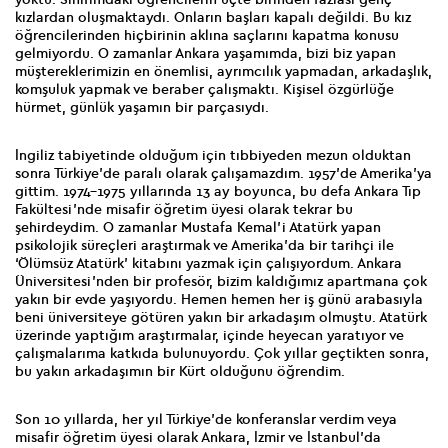
kızlardan oluşmaktaydı. Onların başları kapalı değildi. Bu kız
öğrencilerinden hiçbirinin aklına saçlarını kapatma konusu
gelmiyordu. O zamanlar Ankara yaşamımda, bizi biz yapan
müştereklerimizin en önemlisi, ayrımcılık yapmadan, arkadaşlık,
komşuluk yapmak ve beraber çalışmaktı. Kişisel özgürlüğe
hürmet, günlük yaşamın bir parçasıydı.
İngiliz tabiyetinde olduğum için tıbbiyeden mezun olduktan
sonra Türkiye’de paralı olarak çalışamazdım. 1957’de Amerika’ya
gittim. 1974-1975 yıllarında 13 ay boyunca, bu defa Ankara Tıp
Fakültesi’nde misafir öğretim üyesi olarak tekrar bu
şehirdeydim. O zamanlar Mustafa Kemal’i Atatürk yapan
psikolojik süreçleri araştırmak ve Amerika’da bir tarihçi ile
‘Ölümsüz Atatürk’ kitabını yazmak için çalışıyordum. Ankara
Üniversitesi’nden bir profesör, bizim kaldığımız apartmana çok
yakın bir evde yaşıyordu. Hemen hemen her iş günü arabasıyla
beni üniversiteye götüren yakın bir arkadaşım olmuştu. Atatürk
üzerinde yaptığım araştırmalar, içinde heyecan yaratıyor ve
çalışmalarıma katkıda bulunuyordu. Çok yıllar geçtikten sonra,
bu yakın arkadaşımın bir Kürt olduğunu öğrendim.
Son 10 yıllarda, her yıl Türkiye’de konferanslar verdim veya
misafir öğretim üyesi olarak Ankara, İzmir ve İstanbul’da