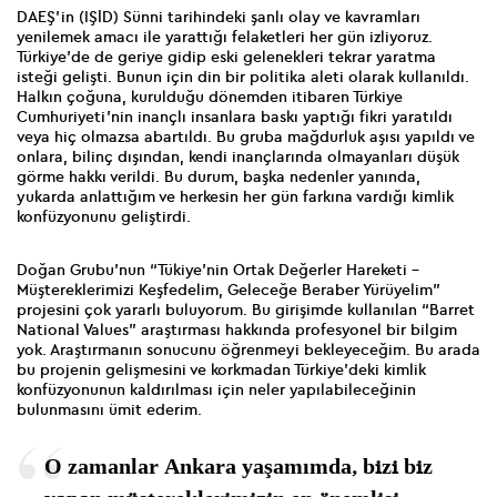
DAEŞ’in (IŞİD) Sünni tarihindeki şanlı olay ve kavramları
yenilemek amacı ile yarattığı felaketleri her gün izliyoruz.
Türkiye’de de geriye gidip eski gelenekleri tekrar yaratma
isteği gelişti. Bunun için din bir politika aleti olarak kullanıldı.
Halkın çoğuna, kurulduğu dönemden itibaren Türkiye
Cumhuriyeti’nin inançlı insanlara baskı yaptığı fikri yaratıldı
veya hiç olmazsa abartıldı. Bu gruba mağdurluk aşısı yapıldı ve
onlara, bilinç dışından, kendi inançlarında olmayanları düşük
görme hakkı verildi. Bu durum, başka nedenler yanında,
yukarda anlattığım ve herkesin her gün farkına vardığı kimlik
konfüzyonunu geliştirdi.
Doğan Grubu’nun “Tükiye’nin Ortak Değerler Hareketi -
Müştereklerimizi Keşfedelim, Geleceğe Beraber Yürüyelim”
projesini çok yararlı buluyorum. Bu girişimde kullanılan “Barret
National Values” araştırması hakkında profesyonel bir bilgim
yok. Araştırmanın sonucunu öğrenmeyi bekleyeceğim. Bu arada
bu projenin gelişmesini ve korkmadan Türkiye’deki kimlik
konfüzyonunun kaldırılması için neler yapılabileceğinin
bulunmasını ümit ederim.
O zamanlar Ankara yaşamımda, bizi biz