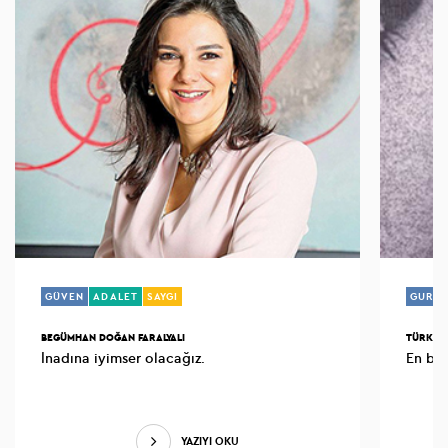
GÜVEN
ADALET
SAYGI
GURU
BEGÜMHAN DOĞAN FARALYALI
TÜRKAN
İnadına iyimser olacağız.
YAZIYI OKU