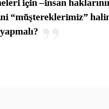
meleri için –insan haklarını
ini “müştereklerimiz” hali
e yapmalı?