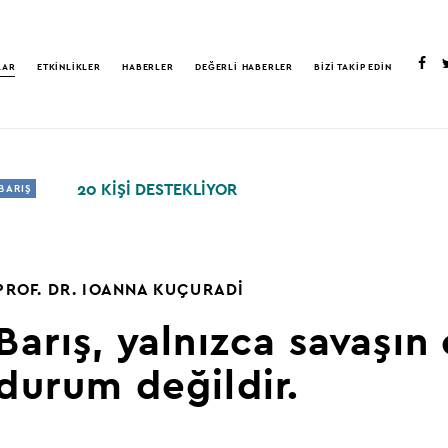
LAR
ETKİNLİKLER
HABERLER
DEĞERLİ HABERLER
BİZİ TAKİP EDİN
20 KİŞİ DESTEKLİYOR
BARIŞ
PROF. DR. IOANNA KUÇURADİ
Barış,
yalnızca savaşın 
durum değildir.