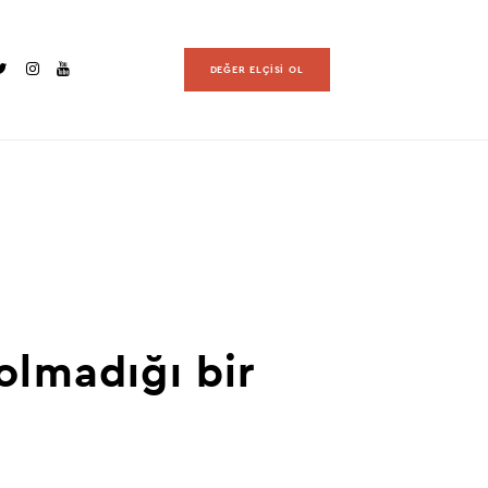
DEĞER ELÇİSİ OL
olmadığı bir