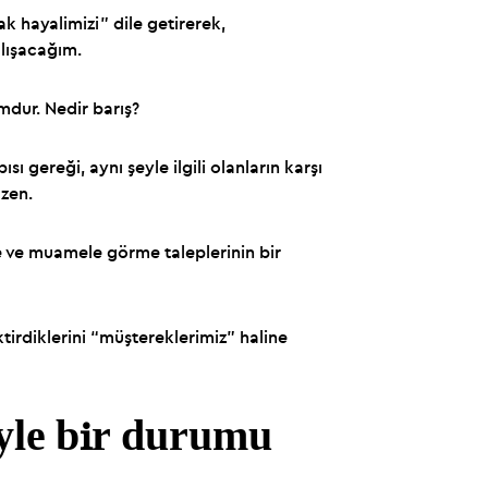
 hayalimizi” dile getirerek,
alışacağım.
mdur. Nedir barış?
sı gereği, aynı şeyle ilgili olanların karşı
üzen.
me ve muamele görme taleplerinin bir
ktirdiklerini “müştereklerimiz” haline
öyle bir durumu