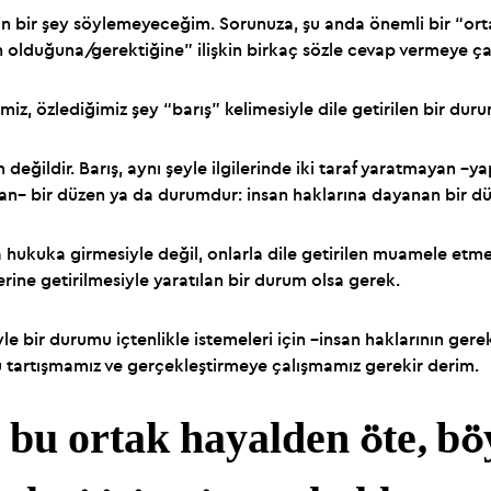
 bir şey söylemeyeceğim. Sorunuza, şu anda önemli bir “ortak
n olduğuna/gerektiğine” ilişkin birkaç sözle cevap vermeye ç
iz, özlediğimiz şey “barış” kelimesiyle dile getirilen bir duru
değildir. Barış, aynı şeyle ilgilerinde iki taraf yaratmayan –yapı
an– bir düzen ya da durumdur: insan haklarına dayanan bir d
ca hukuka girmesiyle değil, onlarla dile getirilen muamele et
erine getirilmesiyle yaratılan bir durum olsa gerek.
le bir durumu içtenlikle istemeleri için –insan haklarının gere
u tartışmamız ve gerçekleştirmeye çalışmamız gerekir derim.
 bu ortak hayalden öte, b