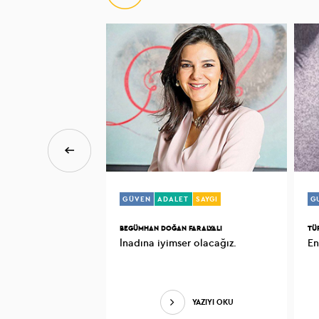
GÜVEN
ADALET
SAYGI
G
BEGÜMHAN DOĞAN FARALYALI
TÜ
İnadına iyimser olacağız.
YAZIYI OKU