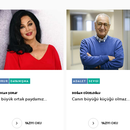
URUR
DAYANIŞMA
ADALET
SEVGİ
RKAN ŞORAY
DOĞAN CÜCELOĞLU
En büyük ortak paydamız...
Canın büyüğü küçüğü olmaz...
YAZIYI OKU
YAZIYI OKU