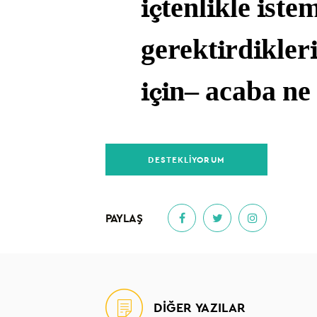
içtenlikle iste
gerektirdikler
için– acaba n
DESTEKLİYORUM
PAYLAŞ
DİĞER YAZILAR