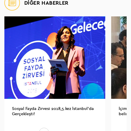
DİĞER HABERLER
Sosyal Fayda Zirvesi 2018,5.kez İstanbul’da
İçimiz 
Gerçekleşti!
belirl