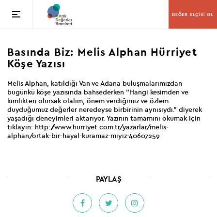
DEĞER ELÇİSİ OL
Basında Biz: Melis Alphan Hürriyet
Köşe Yazısı
Melis Alphan, katıldığı Van ve Adana buluşmalarımızdan
bugünkü köşe yazısında bahsederken "Hangi kesimden ve
kimlikten olursak olalım, önem verdiğimiz ve özlem
duyduğumuz değerler neredeyse birbirinin aynısıydı." diyerek
yaşadığı deneyimleri aktarıyor. Yazının tamamını okumak için
tıklayın: http://www.hurriyet.com.tr/yazarlar/melis-
alphan/ortak-bir-hayal-kuramaz-miyiz-40607259
PAYLAŞ